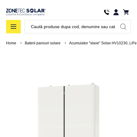
Căutare
Home
Baterii panouri solare
Acumulator "slave" Solax HV10230, LiFe