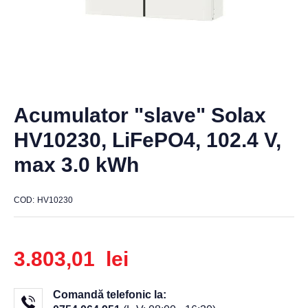
Acumulator "slave" Solax
HV10230, LiFePO4, 102.4 V,
max 3.0 kWh
COD
HV10230
3.803,01 lei
Comandă telefonic la: