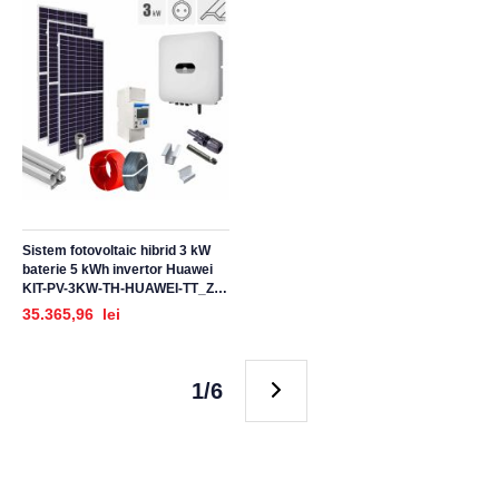
Sistem fotovoltaic hibrid 3 kW
baterie 5 kWh invertor Huawei
KIT-PV-3KW-TH-HUAWEI-TT_Z,
trifazat, cu montaj, prindere
35.365,96 lei
pentru acoperis panouri
sandwich, tabla trapezoidala
1/6