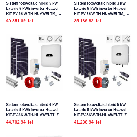
Sistem fotovoltaic hibrid 5 kW
Sistem fotovoltaic hibrid 3 kW
baterie 5 kWh invertor Huawei
baterie 5 kWh invertor Huawei
KIT-PV-5KW-TH-HUAWEI-TM_Z,
KIT-PV-3KW-TH-HUAWEI-TM_Z,
trifazat, cu montaj, prindere
trifazat, cu montaj, prindere
40.851,69 lei
35.139,82 lei
pentru acoperis tigla metalica
pentru acoperis tigla metalica
Sistem fotovoltaic hibrid 6 kW
Sistem fotovoltaic hibrid 5 kW
baterie 5 kWh invertor Huawei
baterie 5 kWh invertor Huawei
KIT-PV-6KW-TH-HUAWEI-TT_Z,
KIT-PV-5KW-TH-HUAWEI-TT_Z,
trifazat, cu montaj, prindere
trifazat, cu montaj, prindere
44.702,94 lei
41.238,94 lei
pentru acoperis panouri
pentru acoperis panouri
sandwich, tabla trapezoidala
sandwich, tabla trapezoidala