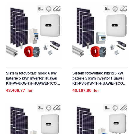
Sistem fotovoltaic hibrid 6 kW
Sistem fotovoltaic hibrid 5 kW
baterie 5 kWh invertor Huawei
baterie 5 kWh invertor Huawei
KIT-PV-6KW-TH-HUAWEI-TCO_Z,
KIT-PV-5KW-TH-HUAWEI-TCO_Z,
trifazat, cu montaj, prindere
trifazat, cu montaj, prindere
43.406,77 lei
40.167,80 lei
pentru acoperis tigla ceramica
pentru acoperis tigla ceramica
ondulata
ondulata