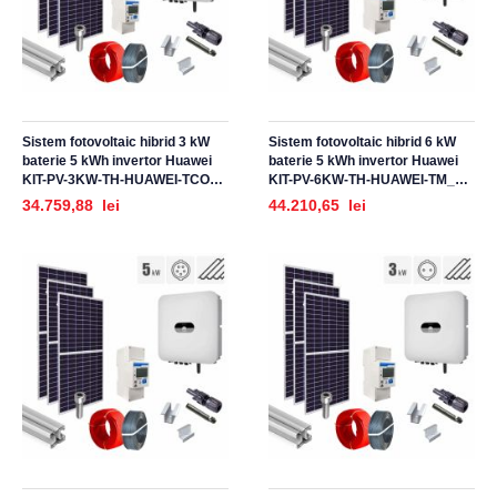
Sistem fotovoltaic hibrid 3 kW
Sistem fotovoltaic hibrid 6 kW
baterie 5 kWh invertor Huawei
baterie 5 kWh invertor Huawei
KIT-PV-3KW-TH-HUAWEI-TCO_Z,
KIT-PV-6KW-TH-HUAWEI-TM_Z,
trifazat, cu montaj, prindere
trifazat, cu montaj, prindere
34.759,88 lei
44.210,65 lei
pentru acoperis tigla ceramica
pentru acoperis tigla metalica
ondulata