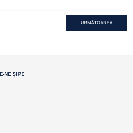
URMĂTOAREA
-NE ȘI PE