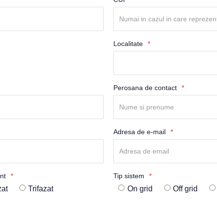
Localitate
Perosana de contact
Adresa de e-mail
ent
Tip sistem
at
Trifazat
On grid
Off grid