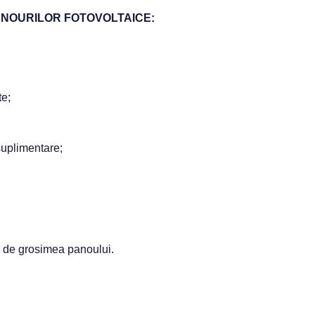
ANOURILOR FOTOVOLTAICE:
te;
suplimentare;
e de grosimea panoului.