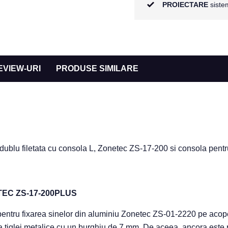
PROIECTARE
sistem
EVIEW-URI
PRODUSE SIMILARE
blu filetata cu consola L, Zonetec ZS-17-200 si consola pentru
EC ZS-17-200PLUS
entru fixarea sinelor din aluminiu Zonetec ZS-01-2220 pe acoper
 tiglei metalice cu un burghiu de 7 mm. De aceea, ancora este 