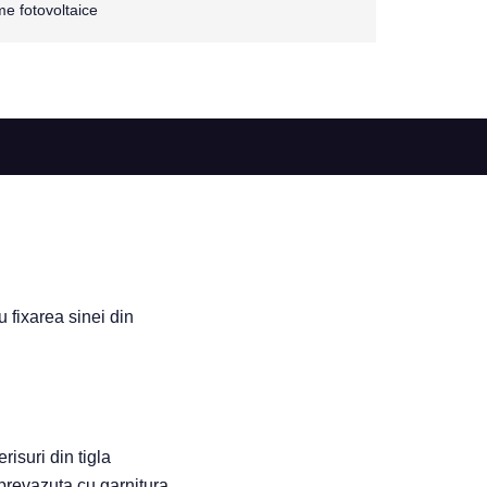
e fotovoltaice
 fixarea sinei din
isuri din tigla
prevazuta cu garnitura