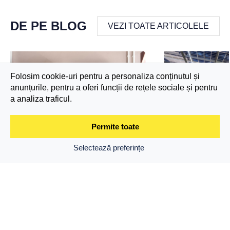
DE PE BLOG
VEZI TOATE ARTICOLELE
Folosim cookie-uri pentru a personaliza conținutul și
anunțurile, pentru a oferi funcții de rețele sociale și pentru
a analiza traficul.
Permite toate
Selectează preferințe
Intretinerea corecta a unui invertor
Câtă energie prod
solar trifazat: sfaturi si trucuri
de 3 kW până la 1
clare pe care să le
30 octombrie 2025
25 iulie 2025