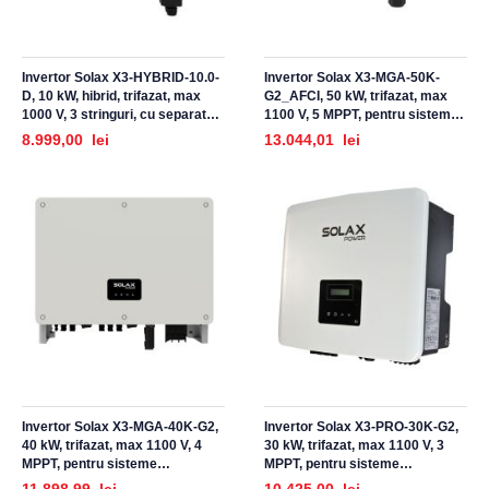
Invertor Solax X3-HYBRID-10.0-
Invertor Solax X3-MGA-50K-
D, 10 kW, hibrid, trifazat, max
G2_AFCI, 50 kW, trifazat, max
1000 V, 3 stringuri, cu separator
1100 V, 5 MPPT, pentru sisteme
CC, CT ZERO EXPORT incluse
fotovoltaice
8.999,00 lei
13.044,01 lei
Invertor Solax X3-MGA-40K-G2,
Invertor Solax X3-PRO-30K-G2,
40 kW, trifazat, max 1100 V, 4
30 kW, trifazat, max 1100 V, 3
MPPT, pentru sisteme
MPPT, pentru sisteme
fotovoltaice
fotovoltaice