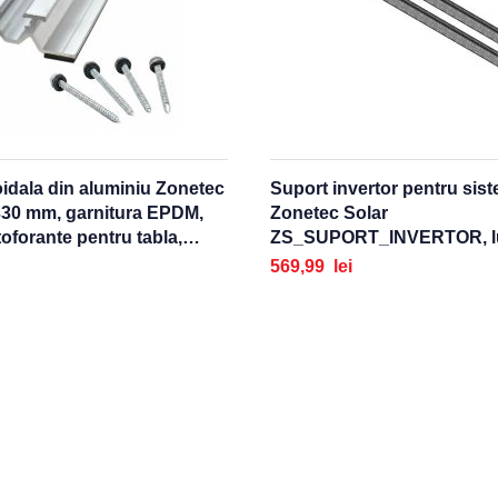
oidala din aluminiu Zonetec
Suport invertor pentru sist
330 mm, garnitura EPDM,
Zonetec Solar
oforante pentru tabla,
ZS_SUPORT_INVERTOR, lungime
re, traversare luminatoare
2900 mm
569,99 lei