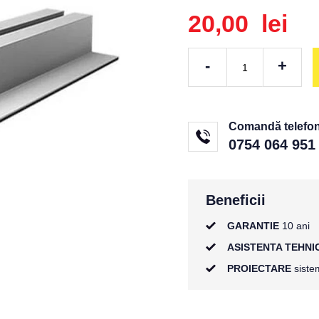
20,00 lei
-
+
Comandă telefoni
0754 064 951
Beneficii
GARANTIE
10 ani
ASISTENTA TEHNI
PROIECTARE
sistem