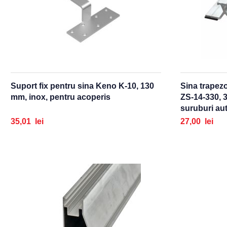
Suport fix pentru sina Keno K-10, 130
Sina trapez
mm, inox, pentru acoperis
ZS-14-330, 
suruburi aut
saiba etansa
35,01 lei
27,00 lei