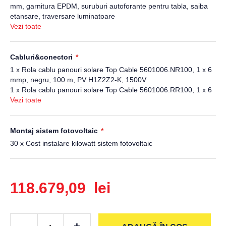
mm, garnitura EPDM, suruburi autoforante pentru tabla, saiba
etansare, traversare luminatoare
24 x Clema de capat Zonetec ZS-06-30/40 pentru panouri
Vezi toate
fotovoltaice cu grosime 30-40 mm
126 x Clema de camp Zonetec ZS-05-30/40 pentru panouri
fotovoltaice cu grosime 30-40 mm
Cabluri&conectori
69 x Clema Zonetec ZS-49-K-4 pentru fixarea cablului solar pe
1 x Rola cablu panouri solare Top Cable 5601006.NR100, 1 x 6
sina din aluminiu ZS-01-2220
mmp, negru, 100 m, PV H1Z2Z2-K, 1500V
1 x Rola cablu panouri solare Top Cable 5601006.RR100, 1 x 6
mmp, rosu, 100 m, PV H1Z2Z2-K, 1500V
Vezi toate
6 x Cupla rapida Staubli PV-KBT4/6II-UR, MC 4, mama
6 x Cupla rapida Staubli PV-KST4/6II-UR, MC 4, tata, pentru
sisteme fotovoltaice
Montaj sistem fotovoltaic
30 x Cost instalare kilowatt sistem fotovoltaic
118.679,09 lei