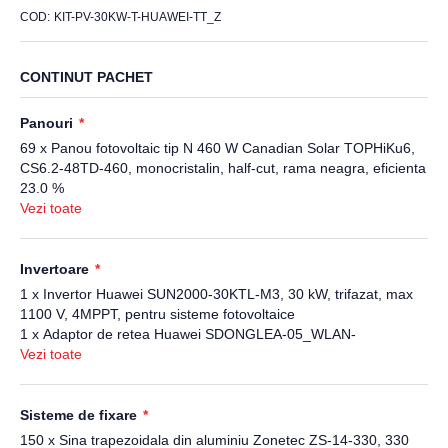
COD
KIT-PV-30KW-T-HUAWEI-TT_Z
CONTINUT PACHET
Panouri
69 x Panou fotovoltaic tip N 460 W Canadian Solar TOPHiKu6,
CS6.2-48TD-460, monocristalin, half-cut, rama neagra, eficienta
23.0 %
Vezi toate
Invertoare
1 x Invertor Huawei SUN2000-30KTL-M3, 30 kW, trifazat, max
1100 V, 4MPPT, pentru sisteme fotovoltaice
1 x Adaptor de retea Huawei SDONGLEA-05_WLAN-
FE_AP+STA, WiFi / Ethernet
Vezi toate
1 x Contor inteligent Huawei DTSU666-H_250A, 304 - 499 Vac,
0-250 A, RS485, trifazat
Sisteme de fixare
150 x Sina trapezoidala din aluminiu Zonetec ZS-14-330, 330