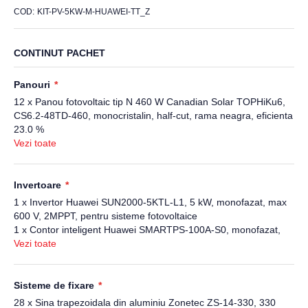
COD
KIT-PV-5KW-M-HUAWEI-TT_Z
CONTINUT PACHET
Panouri
12 x Panou fotovoltaic tip N 460 W Canadian Solar TOPHiKu6,
CS6.2-48TD-460, monocristalin, half-cut, rama neagra, eficienta
23.0 %
Vezi toate
Invertoare
1 x Invertor Huawei SUN2000-5KTL-L1, 5 kW, monofazat, max
600 V, 2MPPT, pentru sisteme fotovoltaice
1 x Contor inteligent Huawei SMARTPS-100A-S0, monofazat,
176 - 288 Vac, 0-100 A, RS 485
Vezi toate
Sisteme de fixare
28 x Sina trapezoidala din aluminiu Zonetec ZS-14-330, 330