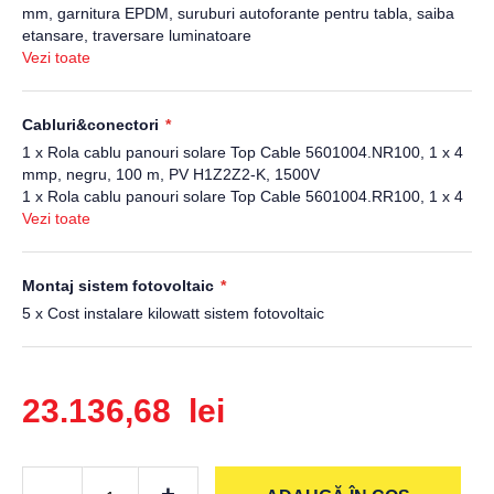
mm, garnitura EPDM, suruburi autoforante pentru tabla, saiba
etansare, traversare luminatoare
8 x Clema de capat Zonetec ZS-06-30/40 pentru panouri
Vezi toate
fotovoltaice cu grosime 30-40 mm
20 x Clema de camp Zonetec ZS-05-30/40 pentru panouri
fotovoltaice cu grosime 30-40 mm
Cabluri&conectori
12 x Clema Zonetec ZS-49-K-4 pentru fixarea cablului solar pe
1 x Rola cablu panouri solare Top Cable 5601004.NR100, 1 x 4
sina din aluminiu ZS-01-2220
mmp, negru, 100 m, PV H1Z2Z2-K, 1500V
1 x Rola cablu panouri solare Top Cable 5601004.RR100, 1 x 4
mmp, rosu, 100 m, PV H1Z2Z2-K, 1500V
Vezi toate
2 x Cupla rapida Staubli PV-KBT4/6II-UR, MC 4, mama
2 x Cupla rapida Staubli PV-KST4/6II-UR, MC 4, tata, pentru
sisteme fotovoltaice
Montaj sistem fotovoltaic
5 x Cost instalare kilowatt sistem fotovoltaic
23.136,68 lei