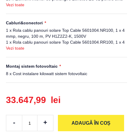
din aluminiu ZS-01-2220, 150 mm
Vezi toate
48 x Ancora dublu filetata Zonetec ZS-17-200PLUS pentru
fixare sina pe tigla metalica M10x200, suport L, consola sina
8 x Clema de capat Zonetec ZS-06-30/40 pentru panouri
Cabluri&conectori
fotovoltaice cu grosime 30-40 mm
1 x Rola cablu panouri solare Top Cable 5601004.NR100, 1 x 4
32 x Clema de camp Zonetec ZS-05-30/40 pentru panouri
mmp, negru, 100 m, PV H1Z2Z2-K, 1500V
fotovoltaice cu grosime 30-40 mm
1 x Rola cablu panouri solare Top Cable 5601004.RR100, 1 x 4
18 x Clema Zonetec ZS-49-K-4 pentru fixarea cablului solar pe
mmp, rosu, 100 m, PV H1Z2Z2-K, 1500V
Vezi toate
sina din aluminiu ZS-01-2220
2 x Cupla rapida Staubli PV-KBT4/6II-UR, MC 4, mama
2 x Cupla rapida Staubli PV-KST4/6II-UR, MC 4, tata, pentru
sisteme fotovoltaice
Montaj sistem fotovoltaic
8 x Cost instalare kilowatt sistem fotovoltaic
33.647,99 lei
-
+
ADAUGĂ ÎN COȘ