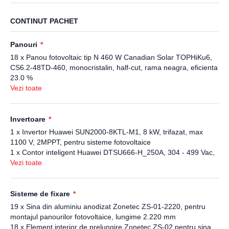
CONTINUT PACHET
Panouri
18 x Panou fotovoltaic tip N 460 W Canadian Solar TOPHiKu6,
CS6.2-48TD-460, monocristalin, half-cut, rama neagra, eficienta
23.0 %
Vezi toate
Invertoare
1 x Invertor Huawei SUN2000-8KTL-M1, 8 kW, trifazat, max
1100 V, 2MPPT, pentru sisteme fotovoltaice
1 x Contor inteligent Huawei DTSU666-H_250A, 304 - 499 Vac,
0-250 A, RS485, trifazat
Vezi toate
Sisteme de fixare
19 x Sina din aluminiu anodizat Zonetec ZS-01-2220, pentru
montajul panourilor fotovoltaice, lungime 2.220 mm
18 x Element interior de prelungire Zonetec ZS-02 pentru sina