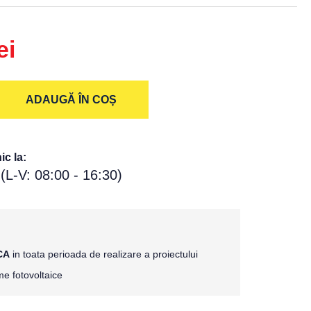
ei
ADAUGĂ ÎN COȘ
c la:
(L-V: 08:00 - 16:30)
CA
in toata perioada de realizare a proiectului
e fotovoltaice