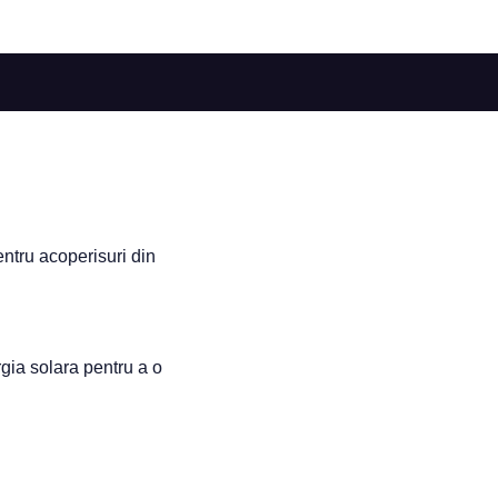
entru acoperisuri din
rgia solara pentru a o