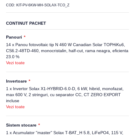
COD
KIT-PV-6KW-MH-SOLAX-TCO_Z
CONTINUT PACHET
Panouri
14 x Panou fotovoltaic tip N 460 W Canadian Solar TOPHiKu6,
CS6.2-48TD-460, monocristalin, half-cut, rama neagra, eficienta
23.0 %
Vezi toate
Invertoare
1 x Invertor Solax X1-HYBRID-6.0-D, 6 kW, hibrid, monofazat,
max 600 V, 2 stringuri, cu separator CC, CT ZERO EXPORT
incluse
1 x Smartmeter Solax M1-40, 220 - 240 V, monofazat, max 80
Vezi toate
A, RS 485, cu transformator
Sistem stocare
1 x Acumulator "master" Solax T-BAT_H 5.8, LiFePO4, 115 V,