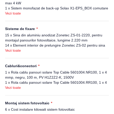
max 4 kW
1 x Sistem monofazat de back-up Solax X1-EPS_BOX comutare
pentru sarcina totala
Vezi toate
Sisteme de fixare
15 x Sina din aluminiu anodizat Zonetec ZS-01-2220, pentru
montajul panourilor fotovoltaice, lungime 2.220 mm
14 x Element interior de prelungire Zonetec ZS-02 pentru sina
din aluminiu ZS-01-2220, 150 mm
Vezi toate
8 x Clema de capat Zonetec ZS-06-30/40 pentru panouri
fotovoltaice cu grosime 30-40 mm
24 x Clema de camp Zonetec ZS-05-30/40 pentru panouri
Cabluri&conectori
fotovoltaice cu grosime 30-40 mm
1 x Rola cablu panouri solare Top Cable 5601004.NR100, 1 x 4
14 x Clema Zonetec ZS-49-K-4 pentru fixarea cablului solar pe
mmp, negru, 100 m, PV H1Z2Z2-K, 1500V
sina din aluminiu ZS-01-2220
1 x Rola cablu panouri solare Top Cable 5601004.RR100, 1 x 4
mmp, rosu, 100 m, PV H1Z2Z2-K, 1500V
Vezi toate
2 x Cupla rapida Staubli PV-KBT4/6II-UR, MC 4, mama
2 x Cupla rapida Staubli PV-KST4/6II-UR, MC 4, tata, pentru
sisteme fotovoltaice
Montaj sistem fotovoltaic
6 x Cost instalare kilowatt sistem fotovoltaic