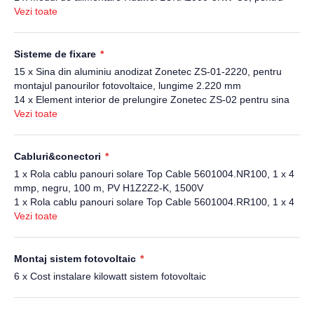
acumulatori LiFePo4 de 5 kWh
Vezi toate
1 x Sistem trifazat de back-up Huawei SMART-GUARD-63A-T0,
pentru sisteme fotovoltaice, 63 A
Sisteme de fixare
15 x Sina din aluminiu anodizat Zonetec ZS-01-2220, pentru
montajul panourilor fotovoltaice, lungime 2.220 mm
14 x Element interior de prelungire Zonetec ZS-02 pentru sina
din aluminiu ZS-01-2220, 150 mm
Vezi toate
40 x Ancora dublu filetata Zonetec ZS-17-200PLUS pentru
fixare sina pe tigla metalica M10x200, suport L, consola sina
8 x Clema de capat Zonetec ZS-06-30/40 pentru panouri
Cabluri&conectori
fotovoltaice cu grosime 30-40 mm
1 x Rola cablu panouri solare Top Cable 5601004.NR100, 1 x 4
24 x Clema de camp Zonetec ZS-05-30/40 pentru panouri
mmp, negru, 100 m, PV H1Z2Z2-K, 1500V
fotovoltaice cu grosime 30-40 mm
1 x Rola cablu panouri solare Top Cable 5601004.RR100, 1 x 4
14 x Clema Zonetec ZS-49-K-4 pentru fixarea cablului solar pe
mmp, rosu, 100 m, PV H1Z2Z2-K, 1500V
Vezi toate
sina din aluminiu ZS-01-2220
2 x Cupla rapida Staubli PV-KBT4/6II-UR, MC 4, mama
2 x Cupla rapida Staubli PV-KST4/6II-UR, MC 4, tata, pentru
sisteme fotovoltaice
Montaj sistem fotovoltaic
6 x Cost instalare kilowatt sistem fotovoltaic