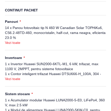
CONTINUT PACHET
Panouri
14 x Panou fotovoltaic tip N 460 W Canadian Solar TOPHiKu6,
CS6.2-48TD-460, monocristalin, half-cut, rama neagra, eficienta
23.0 %
Vezi toate
Invertoare
1 x Invertor Huawei SUN2000-6KTL-M1, 6 kW, trifazat, max
1100 V, 2MPPT, pentru sisteme fotovoltaice
1 x Contor inteligent trifazat Huawei DTSU666-H_100A, 304 -
499 Vac, 0-100 A, RS 485
Vezi toate
Sistem stocare
1 x Acumulator modular Huawei LUNA2000-5-E0, LiFePo4, 360
V, max 2.5 kW
1 x Modul de alimentare Huawei LUNA2000-5KW-C0, pentru