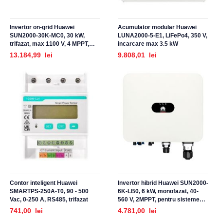
Invertor on-grid Huawei
Acumulator modular Huawei
SUN2000-30K-MC0, 30 kW,
LUNA2000-5-E1, LiFePo4, 350 V,
trifazat, max 1100 V, 4 MPPT,
incarcare max 3.5 kW
pentru sisteme fotovoltaice
13.184,99 lei
9.808,01 lei
Contor inteligent Huawei
Invertor hibrid Huawei SUN2000-
SMARTPS-250A-T0, 90 - 500
6K-LB0, 6 kW, monofazat, 40-
Vac, 0-250 A, RS485, trifazat
560 V, 2MPPT, pentru sisteme
fotovoltaice
741,00 lei
4.781,00 lei