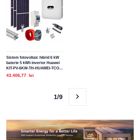
Sistem fotovoltaic hibrid 6 kW
baterie 5 kWh invertor Huawei
KIT-PV-6KW-TH-HUAWEI-TCO_Z,
trifazat, cu montaj, prindere
43.406,77 lei
pentru acoperis tigla ceramica
ondulata
1/9