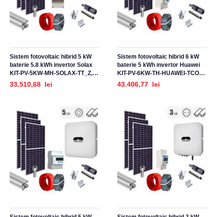
Sistem fotovoltaic hibrid 5 kW
Sistem fotovoltaic hibrid 6 kW
baterie 5.8 kWh invertor Solax
baterie 5 kWh invertor Huawei
KIT-PV-5KW-MH-SOLAX-TT_Z,
KIT-PV-6KW-TH-HUAWEI-TCO_Z,
monofazat, cu montaj, prindere
trifazat, cu montaj, prindere
33.510,68 lei
43.406,77 lei
pentru acoperis panouri
pentru acoperis tigla ceramica
sandwich, tabla trapezoidala
ondulata