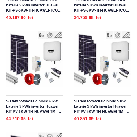
Sistem fotovoltaic hibrid 5 kW
Sistem fotovoltaic hibrid 3 kW
baterie 5 kWh invertor Huawei
baterie 5 kWh invertor Huawei
KIT-PV-5KW-TH-HUAWEI-TCO_Z,
KIT-PV-3KW-TH-HUAWEI-TCO_Z,
trifazat, cu montaj, prindere
trifazat, cu montaj, prindere
40.167,80 lei
34.759,88 lei
pentru acoperis tigla ceramica
pentru acoperis tigla ceramica
ondulata
ondulata
Sistem fotovoltaic hibrid 6 kW
Sistem fotovoltaic hibrid 5 kW
baterie 5 kWh invertor Huawei
baterie 5 kWh invertor Huawei
KIT-PV-6KW-TH-HUAWEI-TM_Z,
KIT-PV-5KW-TH-HUAWEI-TM_Z,
trifazat, cu montaj, prindere
trifazat, cu montaj, prindere
44.210,65 lei
40.851,69 lei
pentru acoperis tigla metalica
pentru acoperis tigla metalica