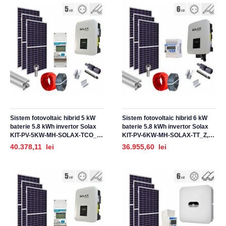
Sistem fotovoltaic hibrid 5 kW
Sistem fotovoltaic hibrid 6 kW
baterie 5.8 kWh invertor Solax
baterie 5.8 kWh invertor Solax
KIT-PV-5KW-MH-SOLAX-TCO_Z,
KIT-PV-6KW-MH-SOLAX-TT_Z,
monofazat, cu montaj, prindere
monofazat, cu montaj, prindere
40.378,11 lei
36.955,60 lei
pentru acoperis tigla ceramica
pentru acoperis panouri
ondulata
sandwich, tabla trapezoidala