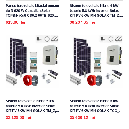
Panou fotovoltaic bifacial topcon
Sistem fotovoltaic hibrid 6 kW
tip N 620 W Canadian Solar
baterie 5.8 kWh invertor Solax
TOPBiHiKu6 CS6.2-66TB-620,
KIT-PV-6KW-MH-SOLAX-TM_Z,
eficienta 23%, monocristalin
monofazat, cu montaj, prindere
619,00 lei
38.237,65 lei
pentru acoperis tigla metalica
Sistem fotovoltaic hibrid 5 kW
Sistem fotovoltaic hibrid 6 kW
baterie 5.8 kWh invertor Solax
baterie 5.8 kWh invertor Solax
KIT-PV-5KW-MH-SOLAX-TM_Z,
KIT-PV-6KW-MH-SOLAX-TCO_Z,
monofazat, cu montaj, prindere
monofazat, cu montaj, prindere
33.129,00 lei
35.630,12 lei
pentru acoperis tigla metalica
pentru acoperis tigla ceramica
ondulata