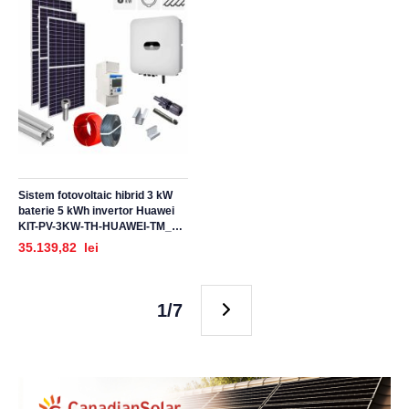
Sistem fotovoltaic hibrid 3 kW
baterie 5 kWh invertor Huawei
KIT-PV-3KW-TH-HUAWEI-TM_Z,
trifazat, cu montaj, prindere
35.139,82 lei
pentru acoperis tigla metalica
1/7